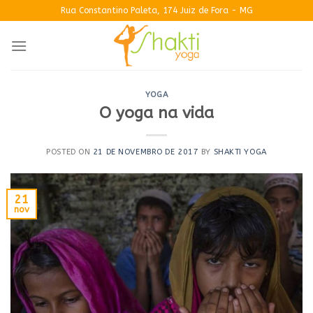
Skip
Rua Constantino Paleta, 174 Juiz de Fora - MG
to
content
YOGA
O yoga na vida
POSTED ON
21 DE NOVEMBRO DE 2017
BY
SHAKTI YOGA
21
nov