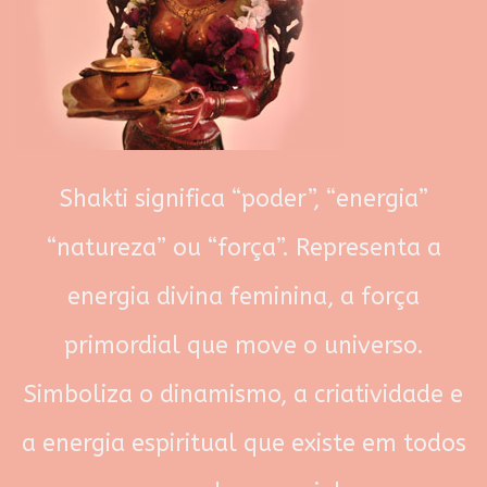
Shakti significa “poder”, “energia”
“natureza” ou “força”. Representa a
energia divina feminina, a força
primordial que move o universo.
Simboliza o dinamismo, a criatividade e
a energia espiritual que existe em todos